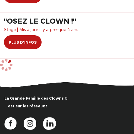
​"OSEZ LE CLOWN !"
Stage | Mis à jour il y a presque 4 ans.
PLUS D'INFOS
La Grande Famille des Clowns ©
… est sur les réseaux !