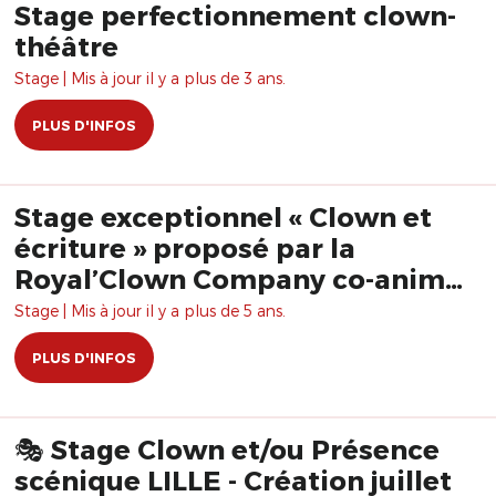
Stage perfectionnement clown-
théâtre
Stage | Mis à jour il y a plus de 3 ans.
PLUS D'INFOS
Stage exceptionnel « Clown et
écriture » proposé par la
Royal’Clown Company co-animé
par Hervé Langlois et Bruno
Stage | Mis à jour il y a plus de 5 ans.
Krief
PLUS D'INFOS
🎭 Stage Clown et/ou Présence
scénique LILLE - Création juillet