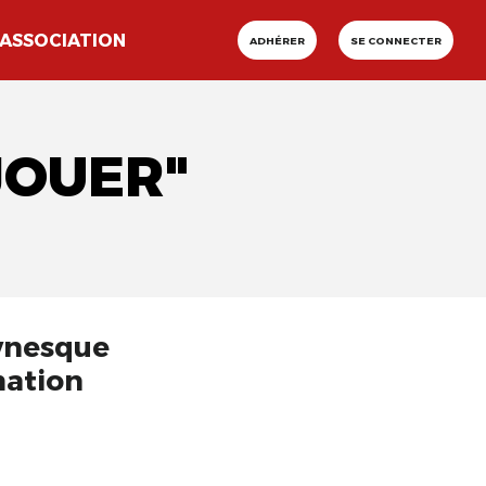
ASSOCIATION
ADHÉRER
SE CONNECTER
JOUER"
ownesque
mation