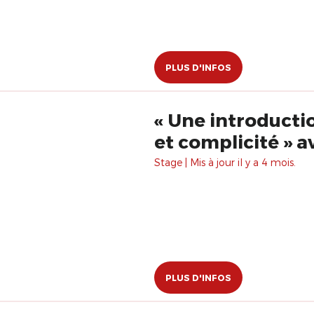
PLUS D'INFOS
« Une introduction aux présences clownesques : provocations
et complicité » a
Stage | Mis à jour il y a 4 mois.
PLUS D'INFOS