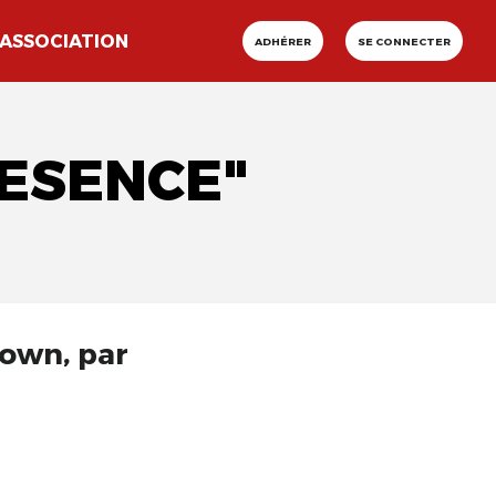
ASSOCIATION
ADHÉRER
SE CONNECTER
RESENCE"
lown, par