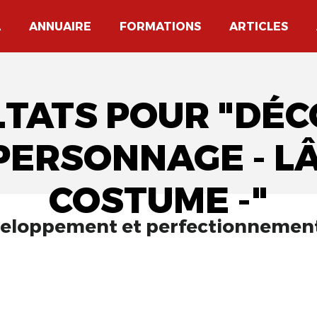
A
ANNUAIRE
FORMATIONS
ARTICLES
LTATS POUR "DÉC
 PERSONNAGE - L
COSTUME -"