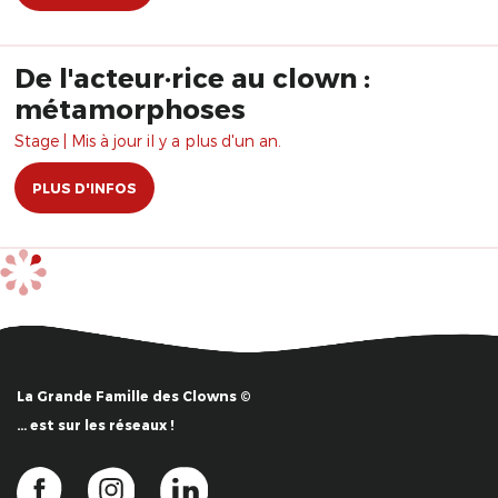
De l'acteur·rice au clown :
métamorphoses
Stage | Mis à jour il y a plus d'un an.
PLUS D'INFOS
La Grande Famille des Clowns ©
… est sur les réseaux !