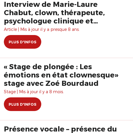
Interview de Marie-Laure
Chabut, clown, thérapeute,
psychologue clinique et
psychanalyste
Article | Mis à jour il y a presque 8 ans.
PLUS D'INFOS
« Stage de plongée : Les
émotions en état clownesque»
stage avec Zoé Bourdaud
Stage | Mis à jour il y a 8 mois.
PLUS D'INFOS
Présence vocale – présence du