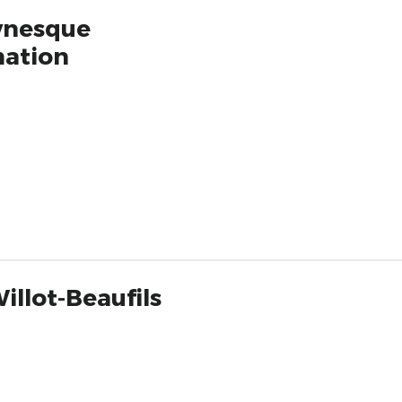
ownesque
mation
illot-Beaufils