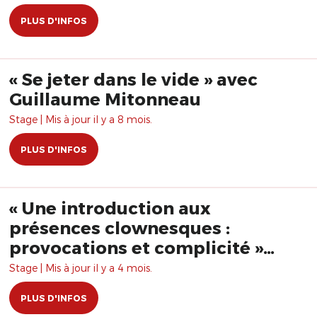
PLUS D'INFOS
« Se jeter dans le vide » avec
Guillaume Mitonneau
Stage | Mis à jour il y a 8 mois.
PLUS D'INFOS
« Une introduction aux
présences clownesques :
provocations et complicité »
avec Alan Fairbairn
Stage | Mis à jour il y a 4 mois.
PLUS D'INFOS