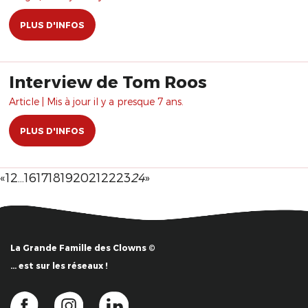
PLUS D'INFOS
Interview de Tom Roos
Article | Mis à jour il y a presque 7 ans.
PLUS D'INFOS
«
1
2
…
16
17
18
19
20
21
22
23
24
»
La Grande Famille des Clowns ©
… est sur les réseaux !