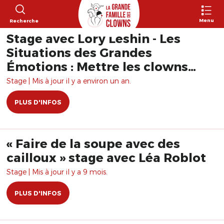
Menu
Recherche
Stage avec Lory Leshin - Les
Situations des Grandes
Émotions : Mettre les clowns
dans le Mélodrame et la
Stage | Mis à jour il y a environ un an.
Tragédie de tous les jours, de
PLUS D'INFOS
tous les temps.
« Faire de la soupe avec des
cailloux » stage avec Léa Roblot
Stage | Mis à jour il y a 9 mois.
PLUS D'INFOS