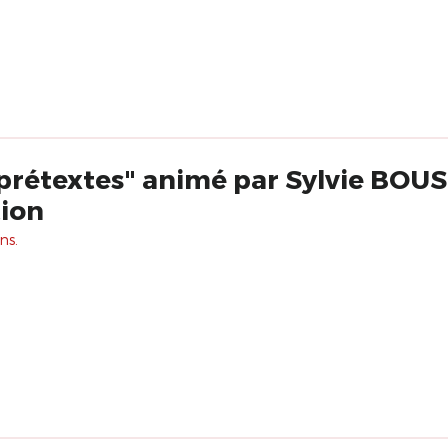
 prétextes" animé par Sylvie BOU
ion
ns.