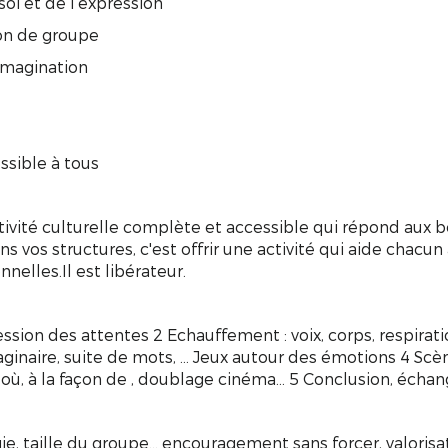
oi et de l’expression
ion de groupe
’imagination
ssible à tous
tivité culturelle complète et accessible qui répond aux b
ns vos structures, c'est offrir une activité qui aide chacun
elles.Il est libérateur.
ession des attentes 2 Echauffement : voix, corps, respirati
maginaire, suite de mots, ... Jeux autour des émotions 4 Sc
 où, à la façon de , doublage cinéma... 5 Conclusion, écha
e, taille du groupe... encouragement sans forcer, valoris