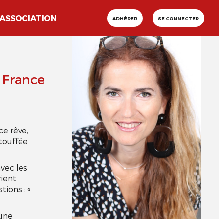
ASSOCIATION
ADHÉRER
SE CONNECTER
France
ce rêve,
étouffée
avec les
vient
tions : «
 une