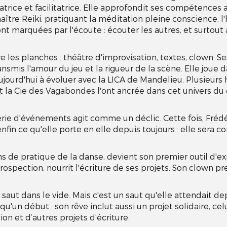
rice et facilitatrice. Elle approfondit ses compétences 
tre Reiki, pratiquant la méditation pleine conscience, l
ont marquées par l'écoute : écouter les autres, et surtou
re les planches : théâtre d'improvisation, textes, clown. Se
ansmis l'amour du jeu et la rigueur de la scène. Elle joue 
ujourd'hui à évoluer avec la LICA de Mandelieu. Plusieurs 
a Cie des Vagabondes l'ont ancrée dans cet univers du
rie d'événements agit comme un déclic. Cette fois, Fréd
fin ce qu'elle porte en elle depuis toujours : elle sera 
ns de pratique de la danse, devient son premier outil d'ex
rospection, nourrit l'écriture de ses projets. Son clown pr
saut dans le vide. Mais c'est un saut qu'elle attendait de
qu'un début : son rêve inclut aussi un projet solidaire, cel
on et d’autres projets d’écriture.