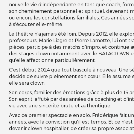
nouvelle vie d'indépendante en tant que coach, format
son cheminement personnel et spirituel, devenant maî
ou encore les constellations familiales. Ces années s
à s'écouter elle-même.
Le théâtre n’a jamais été loin. Depuis 2012, elle explo
professeurs, Marie Liagre et Pierre Lamotte, lui ont tr
pièces, participe à des matchs d'impro, et continue a
des stages clown notamment avec le BATACLOWN et l
qu'elle affectionne particulièrement.
C'est début 2024 que tout bascule à nouveau. Une sé
décide de suivre pleinement son cœur. Elle assume en
elle sera clown.
Son corps, familier des émotions grâce à plus de 15 a
Son esprit, affuté par des années de coaching et d'int
vie avec une sincérité brute et authentique.
Avec ce premier spectacle en solo, Frédérique fait un 
années, avec la conviction qu'il est temps. Et ce n'est 
devenir clown hospitalier, de créer sa propre associati