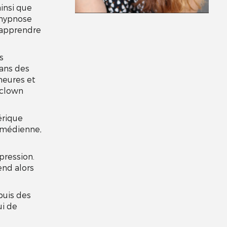
ainsi que
'hypnose
t apprendre
s
dans des
heures et
 clown
érique
comédienne,
pression.
end alors
puis des
ui de