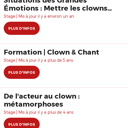
Émotions : Mettre les clowns
dans le Mélodrame et la
Stage | Mis à jour il y a environ un an.
Tragédie de tous les jours, de
PLUS D'INFOS
tous les temps.
Formation | Clown & Chant
Stage | Mis à jour il y a plus de 5 ans.
PLUS D'INFOS
De l'acteur au clown :
métamorphoses
Stage | Mis à jour il y a plus de 4 ans.
PLUS D'INFOS