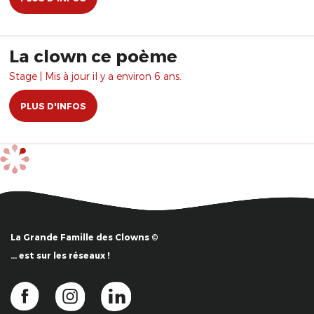
La clown ce poème
Stage | Mis à jour il y a environ 6 ans.
PLUS D'INFOS
La Grande Famille des Clowns ©
… est sur les réseaux !