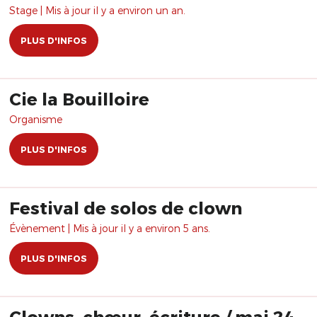
dans le Mélodrame et la
Stage | Mis à jour il y a environ un an.
Tragédie de tous les jours, de
PLUS D'INFOS
tous les temps.
Cie la Bouilloire
Organisme
PLUS D'INFOS
Festival de solos de clown
Évènement | Mis à jour il y a environ 5 ans.
PLUS D'INFOS
Clowns, chœur, écriture / mai 24