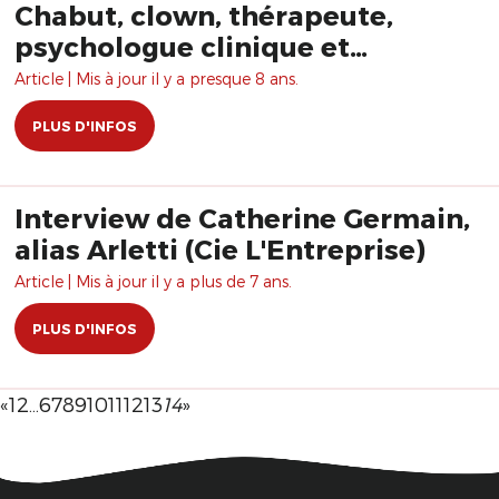
Chabut, clown, thérapeute,
psychologue clinique et
psychanalyste
Article | Mis à jour il y a presque 8 ans.
PLUS D'INFOS
Interview de Catherine Germain,
alias Arletti (Cie L'Entreprise)
Article | Mis à jour il y a plus de 7 ans.
PLUS D'INFOS
«
1
2
…
6
7
8
9
10
11
12
13
14
»