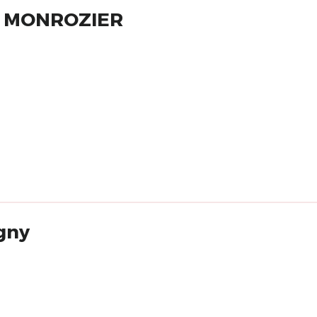
R MONROZIER
gny