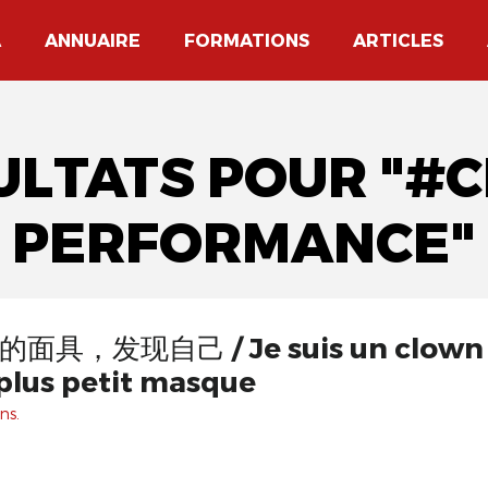
A
ANNUAIRE
FORMATIONS
ARTICLES
SULTATS POUR "#
PERFORMANCE"
suis un clown | Trouvez-
 plus petit masque
ns.