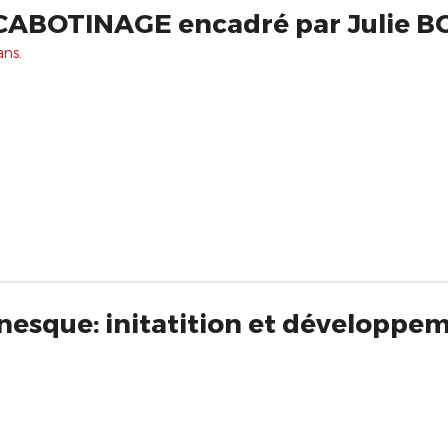
CABOTINAGE encadré par Julie 
ans.
nesque: initatition et développe