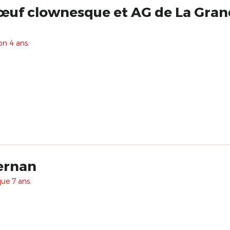
œuf clownesque et AG de La Gran
on 4 ans.
ernan
que 7 ans.