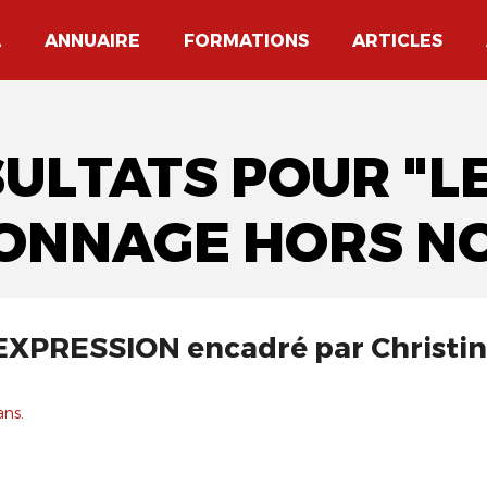
A
ANNUAIRE
FORMATIONS
ARTICLES
SULTATS POUR "
ONNAGE HORS N
XPRESSION encadré par Christine
ans.