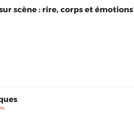
e sur scène : rire, corps et émotion
sques
ns.