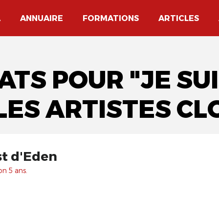
A
ANNUAIRE
FORMATIONS
ARTICLES
ATS POUR "JE SU
LES ARTISTES C
st d'Eden
on 5 ans.