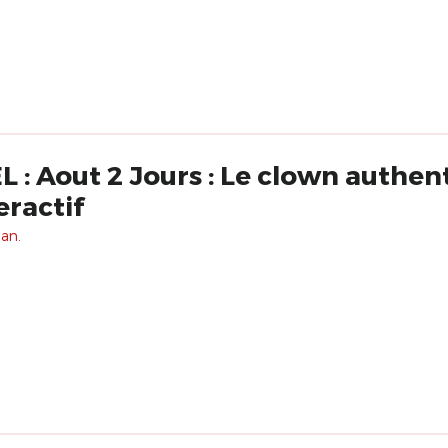
lown authentique,
eractif
 an.