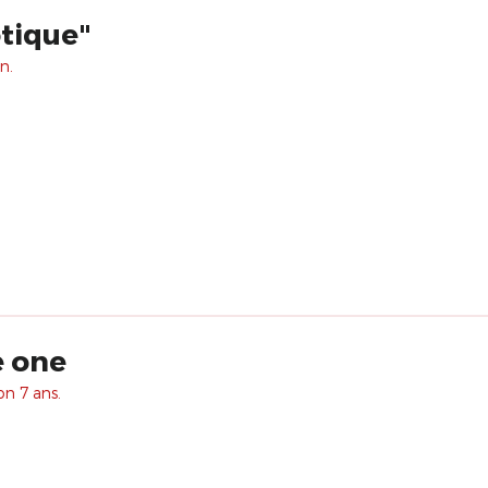
tique"
n.
e one
on 7 ans.