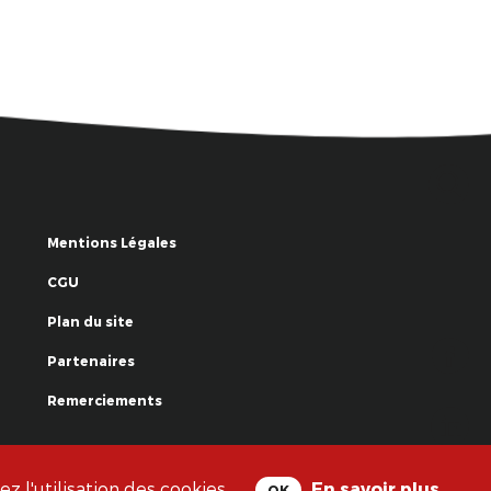
Mentions Légales
CGU
Plan du site
Partenaires
Remerciements
© La Grande Famille des Clowns - 2018
 l'utilisation des cookies.
En savoir plus
OK