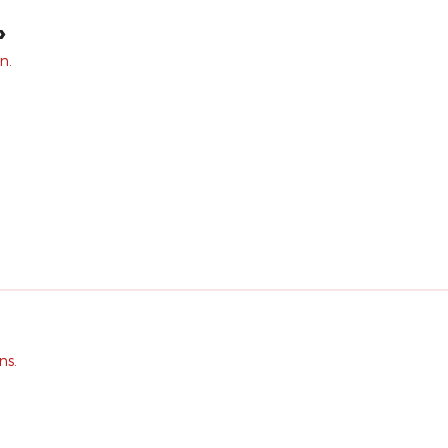
»
n.
ns.