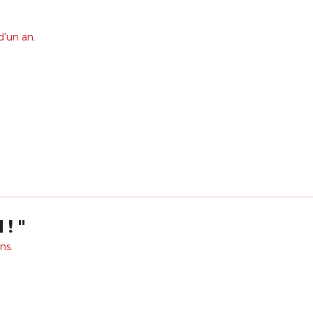
d'un an.
! "
ns.