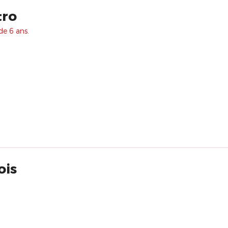
tro
de 6 ans.
ois