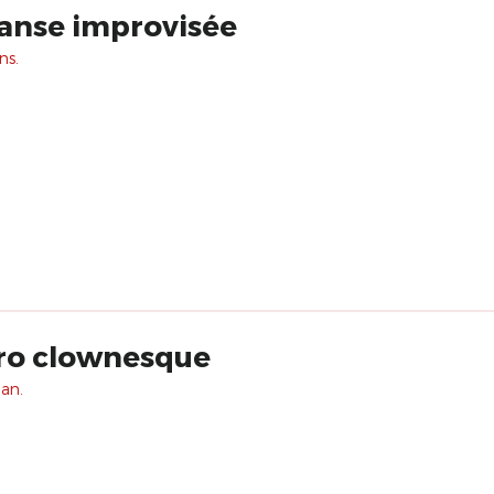
danse improvisée
ns.
ro clownesque
 an.