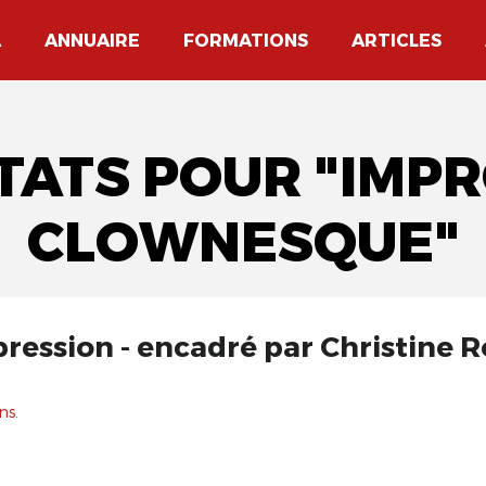
A
ANNUAIRE
FORMATIONS
ARTICLES
TATS POUR "IMP
CLOWNESQUE"
ression - encadré par Christine R
ns.