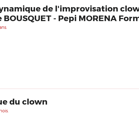
 dynamique de l'improvisation cl
ie BOUSQUET - Pepi MORENA For
ans.
ue du clown
mois.