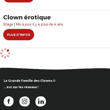
Clown érotique
Stage | Mis à jour il y a plus de 4 ans.
PLUS D'INFOS
La Grande Famille des Clowns ©
… est sur les réseaux !