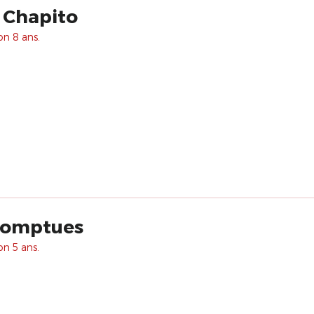
 Chapito
on 8 ans.
romptues
on 5 ans.