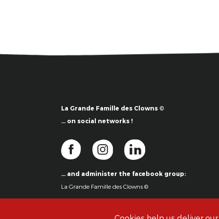
La Grande Famille des Clowns ©
… on social networks !
… and administer the facebook group:
La Grande Famille des Clowns ©
Cookies help us deliver our