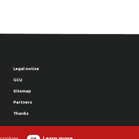
Legal notice
GCU
Sitemap
Partners
Thanks
© La Grande Famille des Clowns - 2018
 cookies.
Learn more
OK