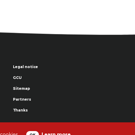
Legal notice
GCU
Sitemap
Partners
Thanks
© La Grande Famille des Clowns - 2018
 cookies.
Learn more
OK