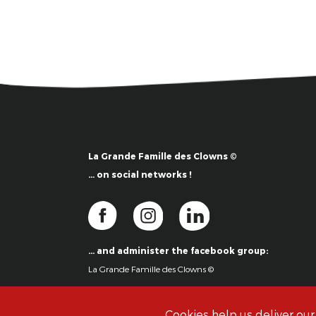
La Grande Famille des Clowns ©
… on social networks !
… and administer the facebook group:
La Grande Famille des Clowns ©
Cookies help us deliver our