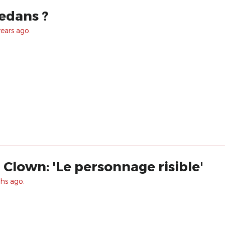
dedans ?
years ago.
Clown: 'Le personnage risible'
hs ago.