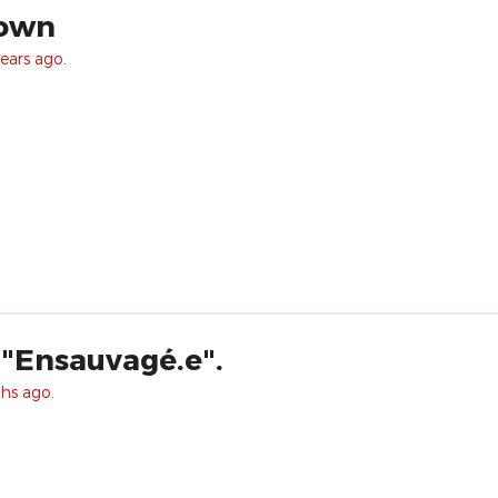
lown
ears ago.
 "Ensauvagé.e".
hs ago.