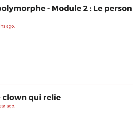
olymorphe - Module 2 : Le person
ths ago.
 clown qui relie
ear ago.