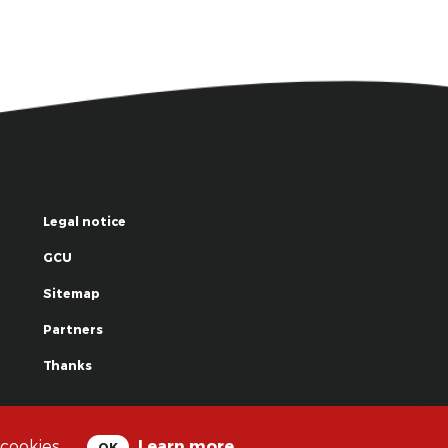
Legal notice
GCU
Sitemap
Partners
Thanks
© La Grande Famille des Clowns - 2018
 cookies.
Learn more
OK