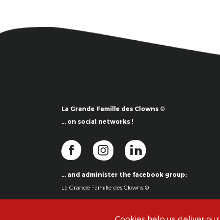
La Grande Famille des Clowns ©
… on social networks !
… and administer the facebook group:
La Grande Famille des Clowns ©
Cookies help us deliver our