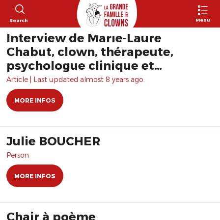
Menu
Search
Interview de Marie-Laure
Chabut, clown, thérapeute,
psychologue clinique et
psychanalyste
Article | Last updated almost 8 years ago.
MORE INFOS
Julie BOUCHER
Person
MORE INFOS
Chair à poème