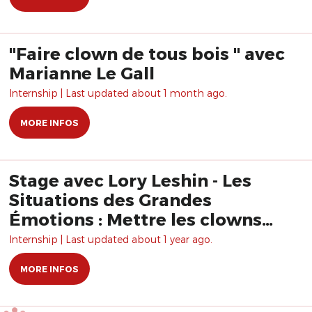
"Faire clown de tous bois " avec
Marianne Le Gall
Internship | Last updated about 1 month ago.
MORE INFOS
Stage avec Lory Leshin - Les
Situations des Grandes
Émotions : Mettre les clowns
dans le Mélodrame et la
Internship | Last updated about 1 year ago.
Tragédie de tous les jours, de
MORE INFOS
tous les temps.