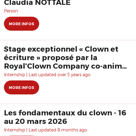
Claudia NOTTALE
Person
MORE INFOS
Stage exceptionnel « Clown et
écriture » proposé par la
Royal’Clown Company co-animé
par Hervé Langlois et Bruno
Internship | Last updated over 5 years ago.
Krief
MORE INFOS
Les fondamentaux du clown - 16
au 20 mars 2026
Internship | Last updated 8 months ago.