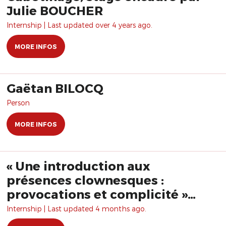
Julie BOUCHER
Internship | Last updated over 4 years ago.
MORE INFOS
Gaëtan BILOCQ
Person
MORE INFOS
« Une introduction aux
présences clownesques :
provocations et complicité »
avec Alan Fairbairn
Internship | Last updated 4 months ago.