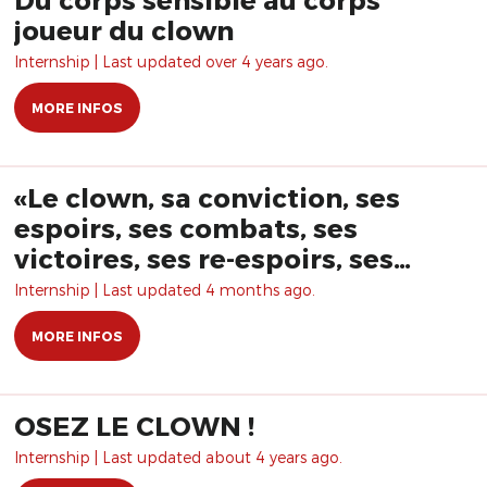
joueur du clown
Internship | Last updated over 4 years ago.
MORE INFOS
«Le clown, sa conviction, ses
espoirs, ses combats, ses
victoires, ses re-espoirs, ses
ratés, ses re-combats , ses re-
Internship | Last updated 4 months ago.
ratés, ses désespoirs, ses ruses,
MORE INFOS
ses faux ratés, ses chemins de
traverses… » avec Christian
Tétard
OSEZ LE CLOWN !
Internship | Last updated about 4 years ago.