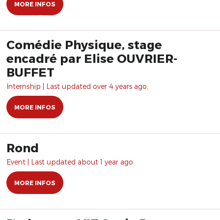
MORE INFOS
ses faux ratés, ses chemins de
traverses… » avec Christian
Tétard
Comédie Physique, stage
encadré par Elise OUVRIER-
BUFFET
Internship | Last updated over 4 years ago.
MORE INFOS
Rond
Event | Last updated about 1 year ago.
MORE INFOS