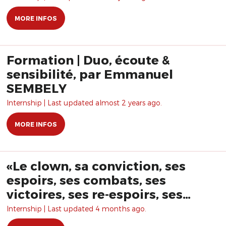
MORE INFOS
Formation | Duo, écoute &
sensibilité, par Emmanuel
SEMBELY
Internship | Last updated almost 2 years ago.
MORE INFOS
«Le clown, sa conviction, ses
espoirs, ses combats, ses
victoires, ses re-espoirs, ses
ratés, ses re-combats , ses re-
Internship | Last updated 4 months ago.
ratés, ses désespoirs, ses ruses,