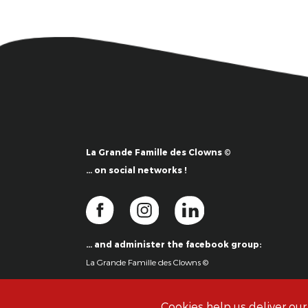
La Grande Famille des Clowns ©
… on social networks !
… and administer the facebook group:
La Grande Famille des Clowns ©
Cookies help us deliver our