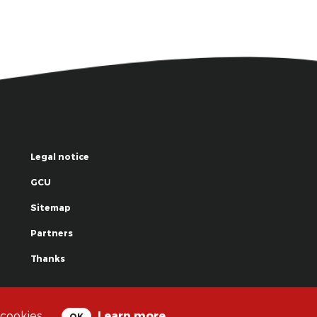
Legal notice
GCU
Sitemap
Partners
Thanks
© La Grande Famille des Clowns - 2018
 cookies.
Learn more
OK