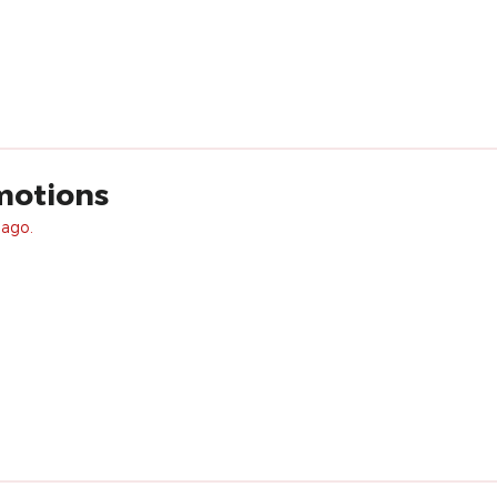
motions
 ago.