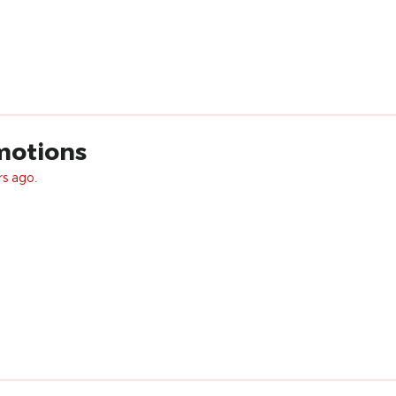
motions
rs ago.