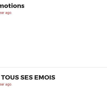
émotions
ear ago.
 TOUS SES EMOIS
ear ago.