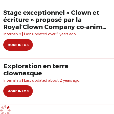
Stage exceptionnel « Clown et
écriture » proposé par la
Royal’Clown Company co-animé
par Hervé Langlois et Bruno
Internship | Last updated over 5 years ago.
Krief
MORE INFOS
Exploration en terre
clownesque
Internship | Last updated about 2 years ago.
MORE INFOS