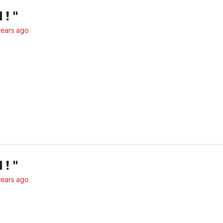
! "
years ago.
! "
years ago.