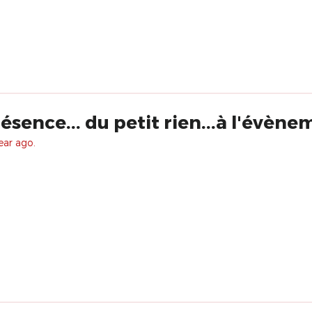
sence... du petit rien...à l'évène
ear ago.