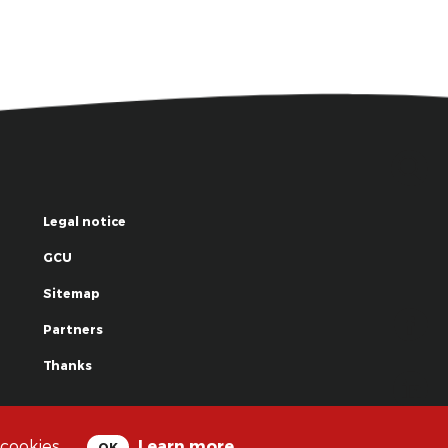
Legal notice
GCU
Sitemap
Partners
Thanks
© La Grande Famille des Clowns - 2018
 cookies.
Learn more
OK