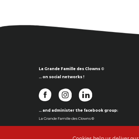
La Grande Famille des Clowns ©
… on social networks !
… and administer the facebook group:
La Grande Famille des Clowns ©
Cookies help us deliver our