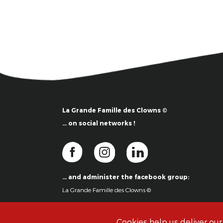
La Grande Famille des Clowns ©
… on social networks !
… and administer the facebook group:
La Grande Famille des Clowns ©
Cookies help us deliver our