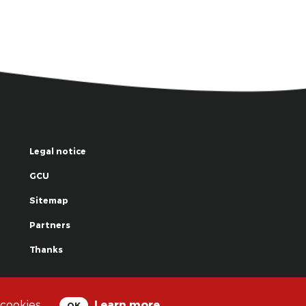
Legal notice
GCU
Sitemap
Partners
Thanks
© La Grande Famille des Clowns - 2018
 cookies.
Learn more
OK