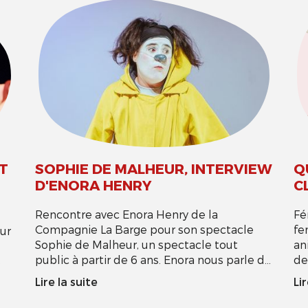
AT
SOPHIE DE MALHEUR, INTERVIEW
Q
D'ENORA HENRY
C
Rencontre avec Enora Henry de la
Fé
Compagnie La Barge pour son spectacle
fe
ur
Sophie de Malheur, un spectacle tout
an
public à partir de 6 ans. Enora nous parle de
de
s
son itinéraire et de la naissance de son
Lire la suite
Lir
spectacle