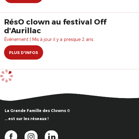
RésO clown au festival Off
d'Aurillac
Évènement | Mis à jour il y a presque 2 ans.
PLUS D'INFOS
La Grande Famille des Clowns ©
… est sur les réseaux !