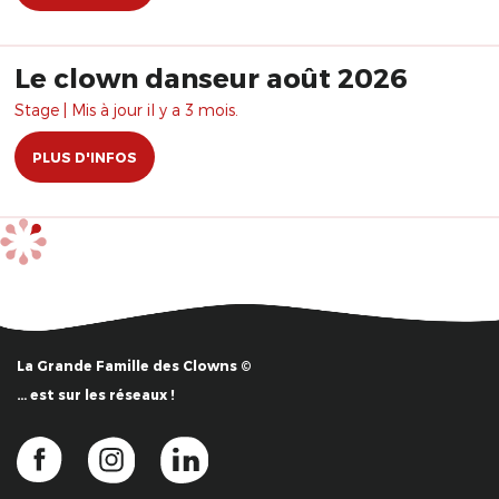
Le clown danseur août 2026
Stage | Mis à jour il y a 3 mois.
PLUS D'INFOS
La Grande Famille des Clowns ©
… est sur les réseaux !