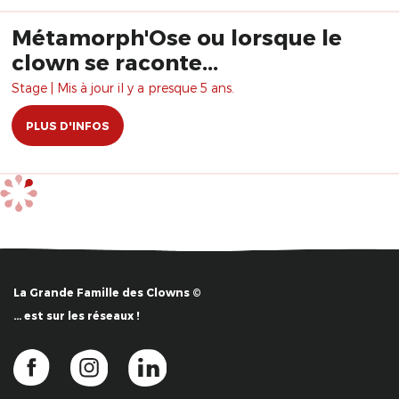
Métamorph'Ose ou lorsque le
clown se raconte...
Stage | Mis à jour il y a presque 5 ans.
PLUS D'INFOS
La Grande Famille des Clowns ©
… est sur les réseaux !