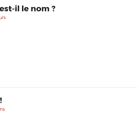
est-il le nom ?
urs.
!
ns.