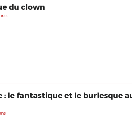
ue du clown
mois.
: le fantastique et le burlesque a
ans.