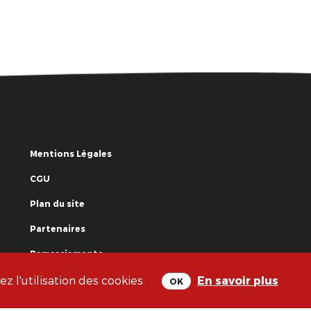
Mentions Légales
CGU
Plan du site
Partenaires
Remerciements
 l'utilisation des cookies.
En savoir plus
OK
© La Grande Famille des Clowns - 2018