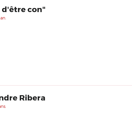
 d'être con"
 an.
ndre Ribera
ans.