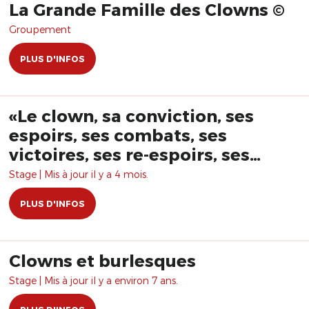
La Grande Famille des Clowns ©
Groupement
PLUS D'INFOS
«Le clown, sa conviction, ses
espoirs, ses combats, ses
victoires, ses re-espoirs, ses
ratés, ses re-combats , ses re-
Stage | Mis à jour il y a 4 mois.
ratés, ses désespoirs, ses ruses,
PLUS D'INFOS
ses faux ratés, ses chemins de
traverses… » avec Christian
Tétard
Clowns et burlesques
Stage | Mis à jour il y a environ 7 ans.